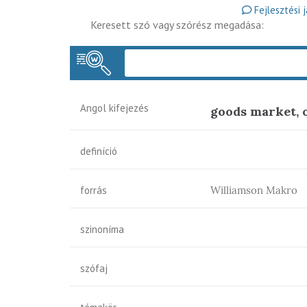
Fejlesztési 
Keresett szó vagy szórész megadása:
Angol kifejezés
goods market, 
definíció
forrás
Williamson Makro
szinoníma
szófaj