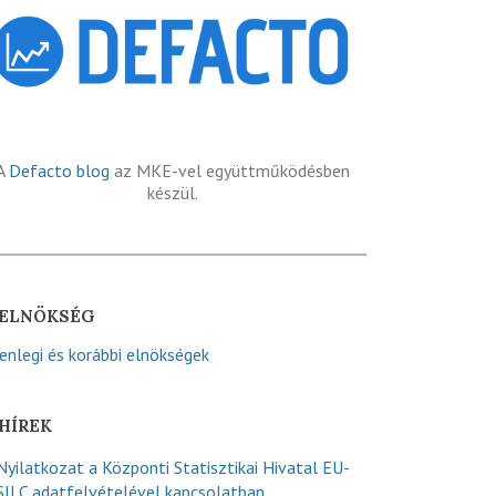
A
Defacto blog
az MKE-vel együttműködésben
készül.
ELNÖKSÉG
lenlegi és korábbi elnökségek
HÍREK
Nyilatkozat a Központi Statisztikai Hivatal EU-
SILC adatfelvételével kapcsolatban