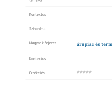
témakör
Kontextus
Szinoníma
Magyar kifejezés
árupiac és ter
Kontextus
Értékelés