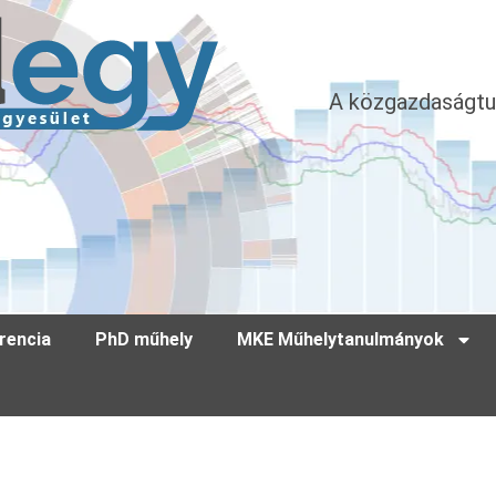
A közgazdaságtu
rencia
PhD műhely
MKE Műhelytanulmányok