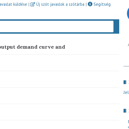
|
|
Segítség
javaslat küldése
Új szót javaslok a szótárba
Keres
output demand curve and
Je