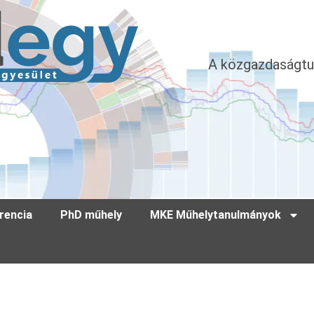
A közgazdaságtu
rencia
PhD műhely
MKE Műhelytanulmányok