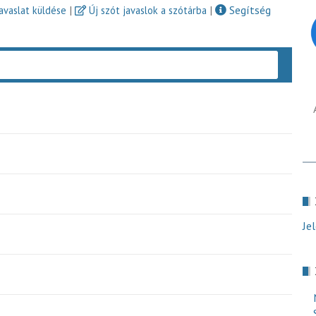
|
|
Segítség
javaslat küldése
Új szót javaslok a szótárba
Keres
Je