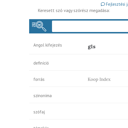
Fejlesztési 
Keresett szó vagy szórész megadása:
Angol kifejezés
gls
definíció
forrás
Koop Index
szinoníma
szófaj