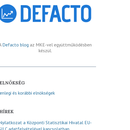
A
Defacto blog
az MKE-vel együttműködésben
készül.
ELNÖKSÉG
lenlegi és korábbi elnökségek
HÍREK
Nyilatkozat a Központi Statisztikai Hivatal EU-
SILC adatfelvételével kapcsolatban