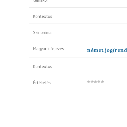
témakör
Kontextus
Szinoníma
Magyar kifejezés
német jog(rend
Kontextus
Értékelés