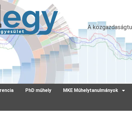
A közgazdaságtu
rencia
PhD műhely
MKE Műhelytanulmányok