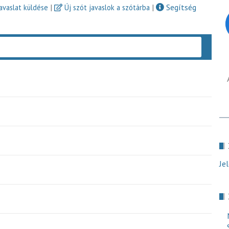
|
|
Segítség
javaslat küldése
Új szót javaslok a szótárba
Keres
Je