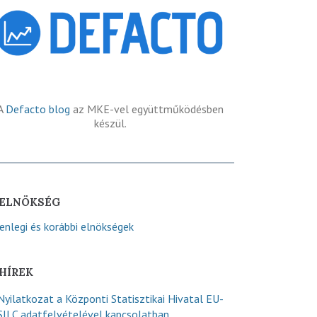
A
Defacto blog
az MKE-vel együttműködésben
készül.
ELNÖKSÉG
lenlegi és korábbi elnökségek
HÍREK
Nyilatkozat a Központi Statisztikai Hivatal EU-
SILC adatfelvételével kapcsolatban