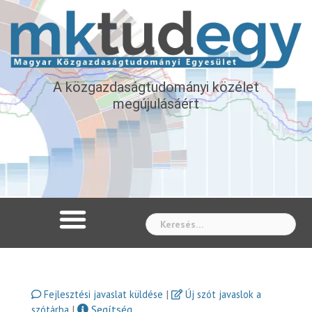
A közgazdaságtudományi közélet
megújulásáért
Whe
|
Fejlesztési javaslat küldése
Új szót javaslok a
|
Segítség
szótárba