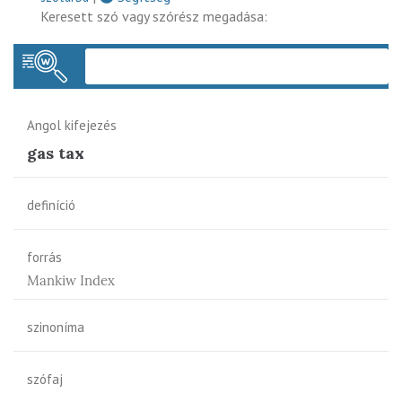
Keresett szó vagy szórész megadása:
Keres
Angol kifejezés
gas tax
definíció
forrás
Mankiw Index
szinoníma
szófaj