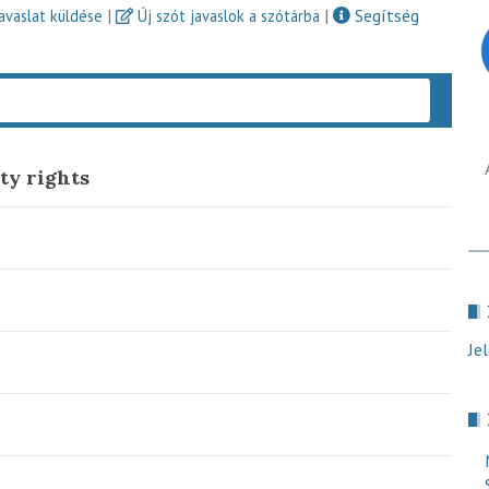
|
|
Segítség
javaslat küldése
Új szót javaslok a szótárba
Keres
ty rights
Je