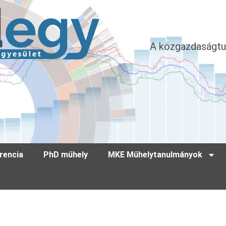
A közgazdaságtu
rencia
PhD műhely
MKE Műhelytanulmányok