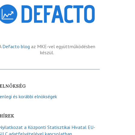
A
Defacto blog
az MKE-vel együttműködésben
készül.
ELNÖKSÉG
lenlegi és korábbi elnökségek
HÍREK
Nyilatkozat a Központi Statisztikai Hivatal EU-
SILC adatfelvételével kapcsolatban