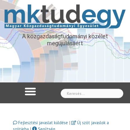
A közgazdaságtudományi közélet
megújulásáért
Whe
|
Fejlesztési javaslat küldése
Új szót javaslok a
|
Segítség
szótárba