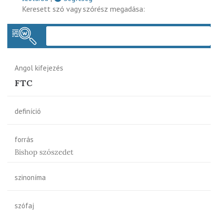
Keresett szó vagy szórész megadása:
Keres
Angol kifejezés
FTC
definíció
forrás
Bishop szószedet
szinoníma
szófaj