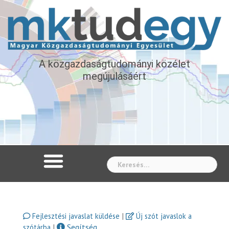
A közgazdaságtudományi közélet
megújulásáért
Whe
|
Fejlesztési javaslat küldése
Új szót javaslok a
|
Segítség
szótárba