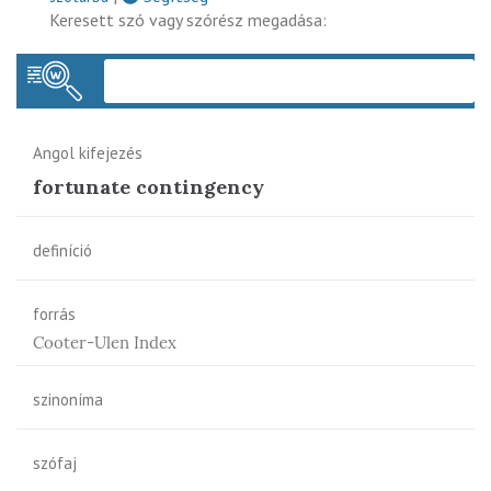
Keresett szó vagy szórész megadása:
Keres
Angol kifejezés
fortunate contingency
definíció
forrás
Cooter-Ulen Index
szinoníma
szófaj