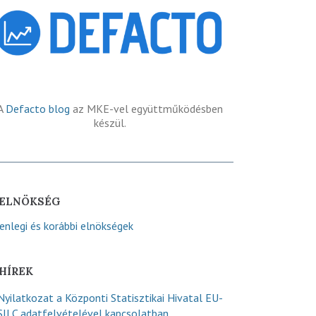
A
Defacto blog
az MKE-vel együttműködésben
készül.
ELNÖKSÉG
lenlegi és korábbi elnökségek
HÍREK
Nyilatkozat a Központi Statisztikai Hivatal EU-
SILC adatfelvételével kapcsolatban