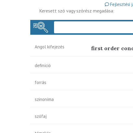
Fejlesztési 
Keresett szó vagy szórész megadása:
Angol kifejezés
first order con
definíció
forrás
szinoníma
szófaj