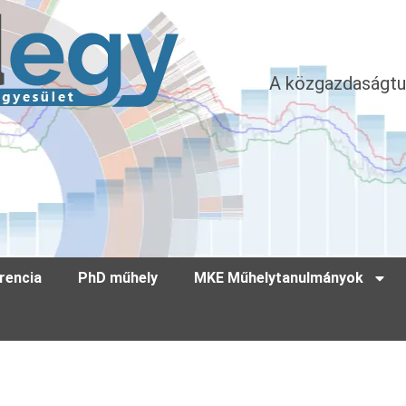
A közgazdaságtu
rencia
PhD műhely
MKE Műhelytanulmányok