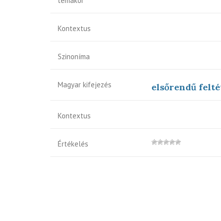
témakör
Kontextus
Szinoníma
Magyar kifejezés
elsőrendű felté
Kontextus
Értékelés