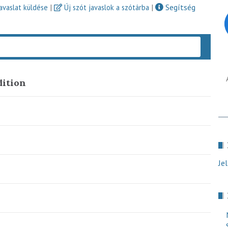
|
|
Segítség
javaslat küldése
Új szót javaslok a szótárba
Keres
dition
Je