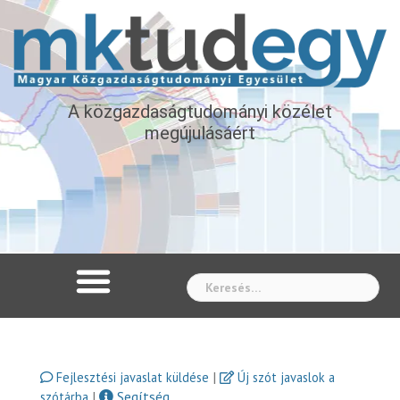
A közgazdaságtudományi közélet
megújulásáért
Whe
|
Fejlesztési javaslat küldése
Új szót javaslok a
|
Segítség
szótárba