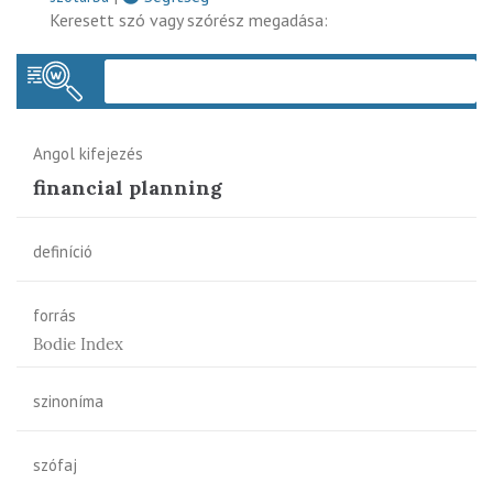
Keresett szó vagy szórész megadása:
Keres
Angol kifejezés
financial planning
definíció
forrás
Bodie Index
szinoníma
szófaj