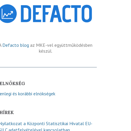
A
Defacto blog
az MKE-vel együttműködésben
készül.
ELNÖKSÉG
lenlegi és korábbi elnökségek
HÍREK
Nyilatkozat a Központi Statisztikai Hivatal EU-
SILC adatfelvételével kapcsolatban