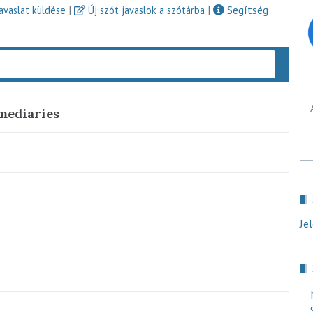
|
|
Segítség
javaslat küldése
Új szót javaslok a szótárba
Keres
rmediaries
Je