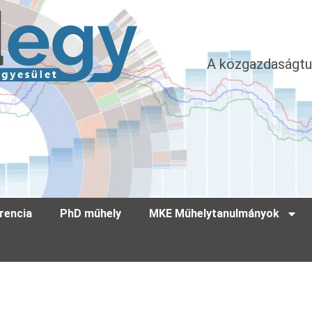
A közgazdaságtu
rencia
PhD műhely
MKE Műhelytanulmányok