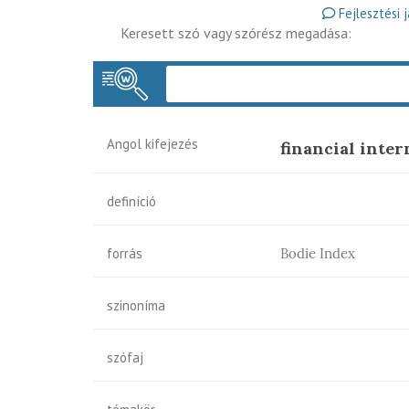
Fejlesztési 
Keresett szó vagy szórész megadása:
Angol kifejezés
financial inte
definíció
forrás
Bodie Index
szinoníma
szófaj