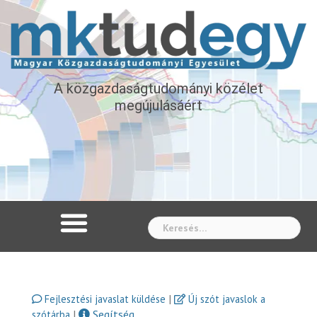
A közgazdaságtudományi közélet
megújulásáért
Whe
|
Fejlesztési javaslat küldése
Új szót javaslok a
|
Segítség
szótárba