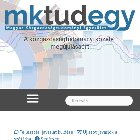
A közgazdaságtudományi közélet
megújulásáért
Whe
|
Fejlesztési javaslat küldése
Új szót javaslok a
|
Segítség
szótárba