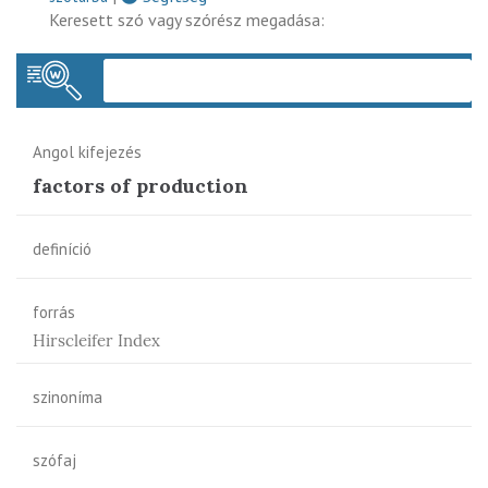
Keresett szó vagy szórész megadása:
Keres
Angol kifejezés
factors of production
definíció
forrás
Hirscleifer Index
szinoníma
szófaj