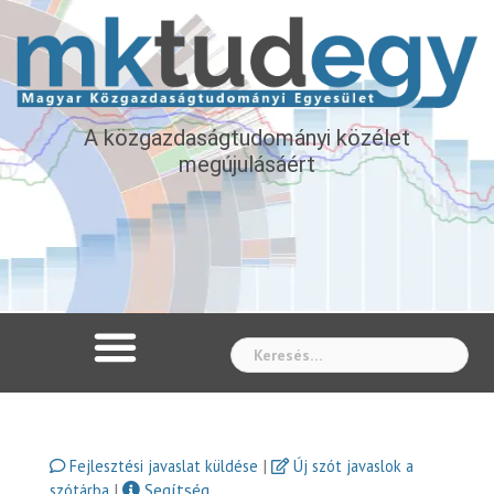
A közgazdaságtudományi közélet
megújulásáért
Whe
|
Fejlesztési javaslat küldése
Új szót javaslok a
|
Segítség
szótárba