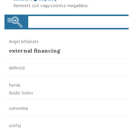
Keresett szó vagy szórész megadása:
Keres
Angol kifejezés
external financing
definíció
forrás
Bodie Index
szinoníma
szófaj