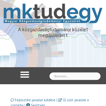
A közgazdaságtudományi közélet
megújulásáért
Whe
|
Fejlesztési javaslat küldése
Új szót javaslok a
|
Segítség
szótárba