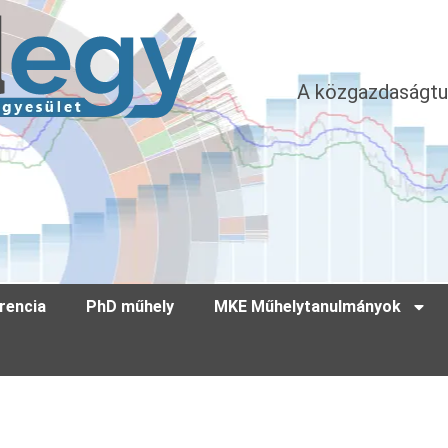
A közgazdaságtu
rencia
PhD műhely
MKE Műhelytanulmányok