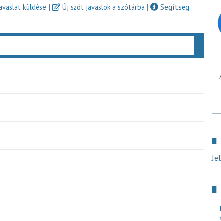
|
|
Segítség
javaslat küldése
Új szót javaslok a szótárba
Keres
Je