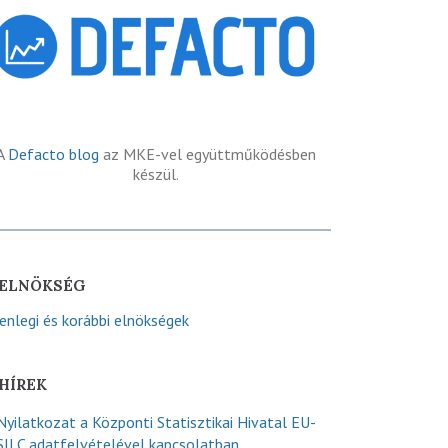
A
Defacto blog
az MKE-vel együttműködésben
készül.
ELNÖKSÉG
lenlegi és korábbi elnökségek
HÍREK
Nyilatkozat a Központi Statisztikai Hivatal EU-
SILC adatfelvételével kapcsolatban