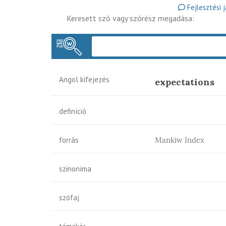
Fejlesztési 
Keresett szó vagy szórész megadása:
Angol kifejezés
expectations
definíció
forrás
Mankiw Index
szinoníma
szófaj