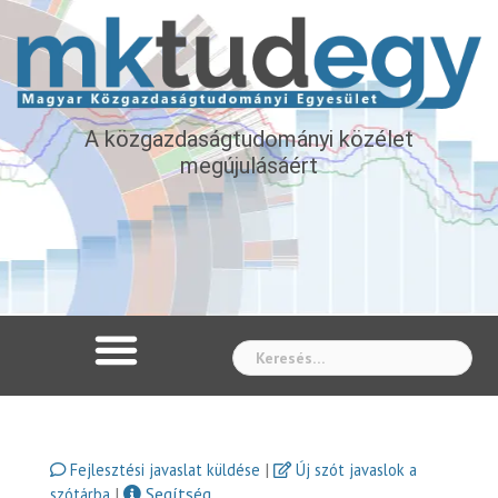
A közgazdaságtudományi közélet
megújulásáért
Whe
|
Fejlesztési javaslat küldése
Új szót javaslok a
|
Segítség
szótárba