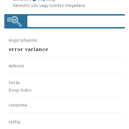
Keresett szó vagy szórész megadása:
Keres
Angol kifejezés
error variance
definíció
forrás
Koop Index
szinoníma
szófaj