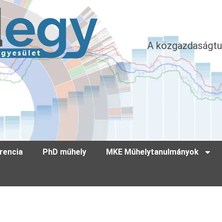
A közgazdaságtu
rencia
PhD műhely
MKE Műhelytanulmányok