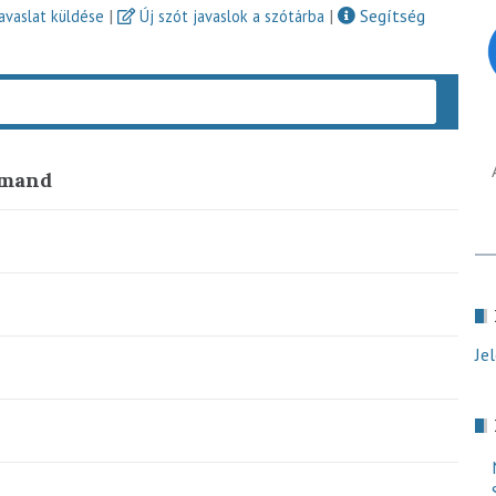
|
|
Segítség
javaslat küldése
Új szót javaslok a szótárba
Keres
emand
Je