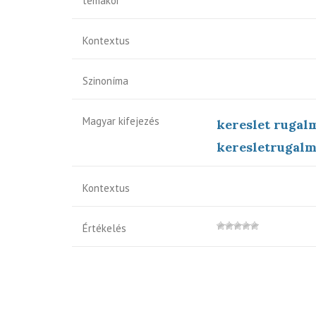
témakör
Kontextus
Szinoníma
Magyar kifejezés
kereslet rugal
keresletrugalm
Kontextus
Értékelés