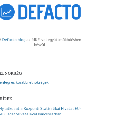
A
Defacto blog
az MKE-vel együttműködésben
készül.
ELNÖKSÉG
lenlegi és korábbi elnökségek
HÍREK
Nyilatkozat a Központi Statisztikai Hivatal EU-
SILC adatfelvételével kapcsolatban