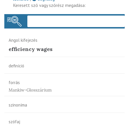
Keresett szó vagy szórész megadása:
Keres
Angol kifejezés
efficiency wages
definíció
forrás
Mankiw-Glosszárium
szinoníma
szófaj