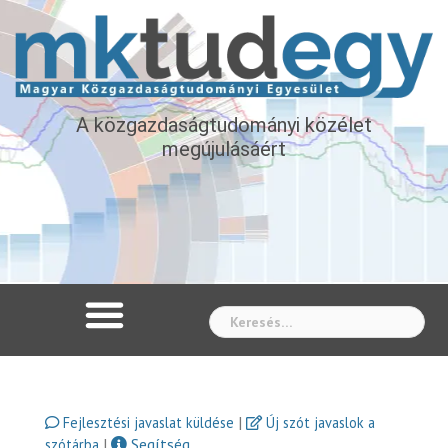
A közgazdaságtudományi közélet
megújulásáért
Whe
|
Fejlesztési javaslat küldése
Új szót javaslok a
|
Segítség
szótárba