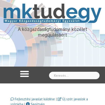
A közgazdaságtudományi közélet
megújulásáért
Whe
|
Fejlesztési javaslat küldése
Új szót javaslok a
|
Segítség
szótárba