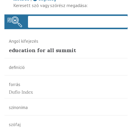
Keresett szó vagy szórész megadása:
Keres
Angol kifejezés
education for all summit
definíció
forrás
Duflo Index
szinoníma
szófaj