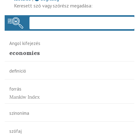
Keresett szó vagy szórész megadása:
Keres
Angol kifejezés
economies
definíció
forrás
Mankiw Index
szinoníma
szófaj