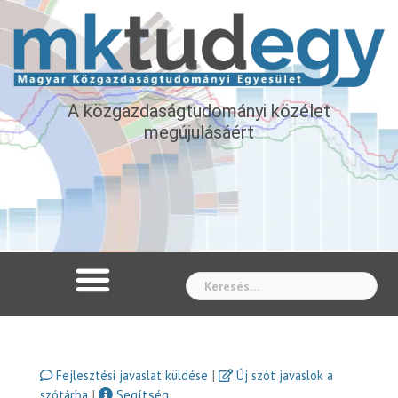
A közgazdaságtudományi közélet
megújulásáért
Whe
|
Fejlesztési javaslat küldése
Új szót javaslok a
|
Segítség
szótárba