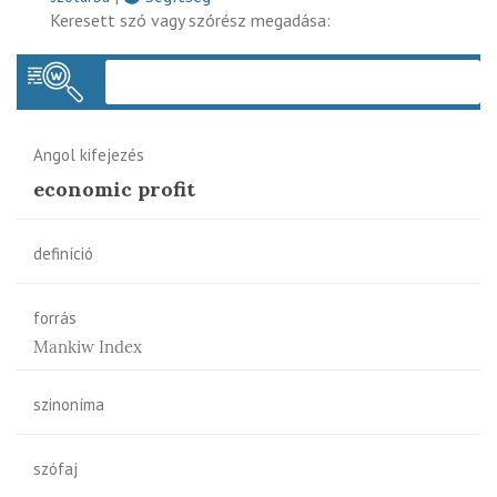
Keresett szó vagy szórész megadása:
Keres
Angol kifejezés
economic profit
definíció
forrás
Mankiw Index
szinoníma
szófaj