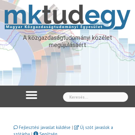
A közgazdaságtudományi közélet
megújulásáért
Whe
|
Fejlesztési javaslat küldése
Új szót javaslok a
|
Segítség
szótárba