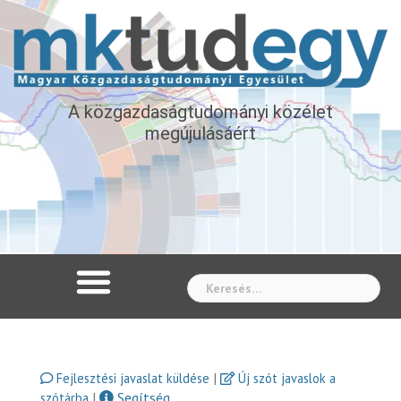
A közgazdaságtudományi közélet
megújulásáért
Whe
|
Fejlesztési javaslat küldése
Új szót javaslok a
|
Segítség
szótárba