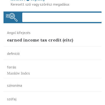
Keresett szó vagy szórész megadása:
Keres
Angol kifejezés
earned income tax credit (eitc)
definíció
forrás
Mankiw Index
szinoníma
szófaj