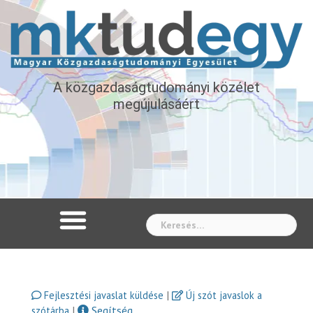
A közgazdaságtudományi közélet
megújulásáért
Whe
|
Fejlesztési javaslat küldése
Új szót javaslok a
|
Segítség
szótárba