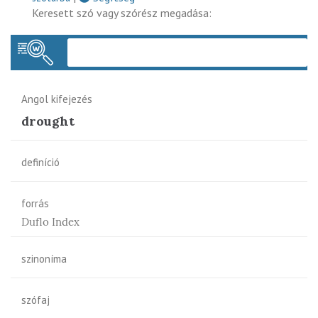
Keresett szó vagy szórész megadása:
Keres
Angol kifejezés
drought
definíció
forrás
Duflo Index
szinoníma
szófaj