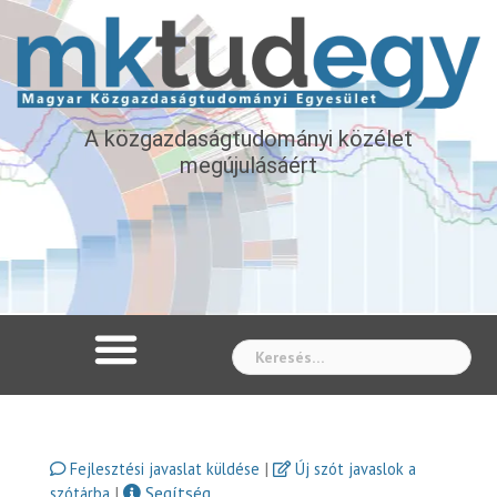
A közgazdaságtudományi közélet
megújulásáért
Whe
|
Fejlesztési javaslat küldése
Új szót javaslok a
|
Segítség
szótárba