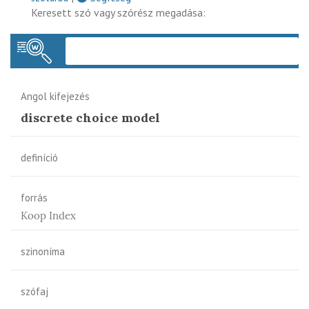
Keresett szó vagy szórész megadása:
Keres
Angol kifejezés
discrete choice model
definíció
forrás
Koop Index
szinoníma
szófaj