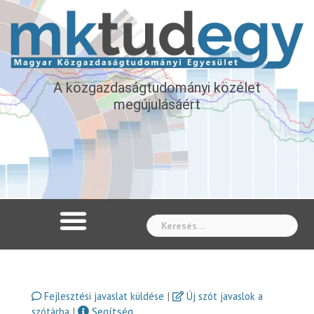
A közgazdaságtudományi közélet
megújulásáért
Whe
|
Fejlesztési javaslat küldése
Új szót javaslok a
|
Segítség
szótárba