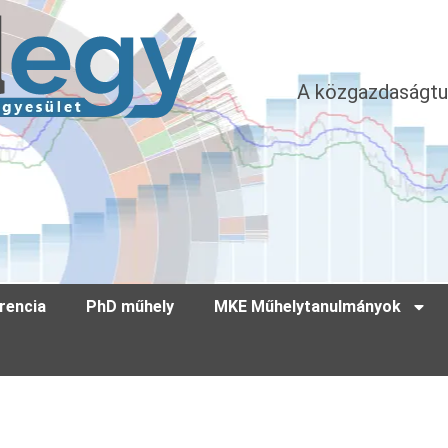
A közgazdaságtu
rencia
PhD műhely
MKE Műhelytanulmányok