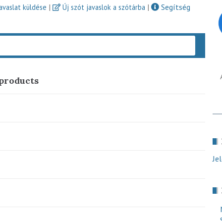
|
|
Segítség
javaslat küldése
Új szót javaslok a szótárba
Keres
 products
Je