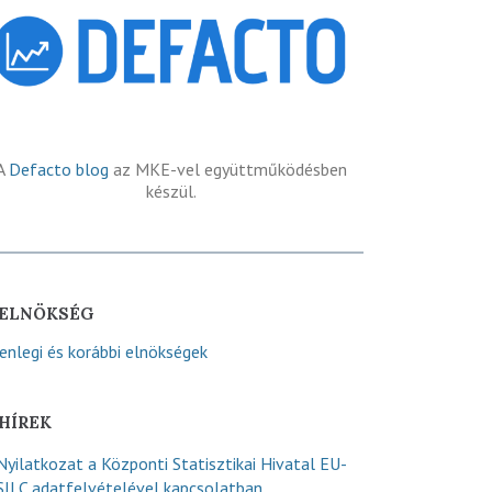
A
Defacto blog
az MKE-vel együttműködésben
készül.
ELNÖKSÉG
lenlegi és korábbi elnökségek
HÍREK
Nyilatkozat a Központi Statisztikai Hivatal EU-
SILC adatfelvételével kapcsolatban