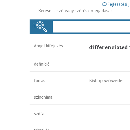
Fejlesztési 
Keresett szó vagy szórész megadása:
Angol kifejezés
differenciated
definíció
forrás
Bishop szószedet
szinoníma
szófaj