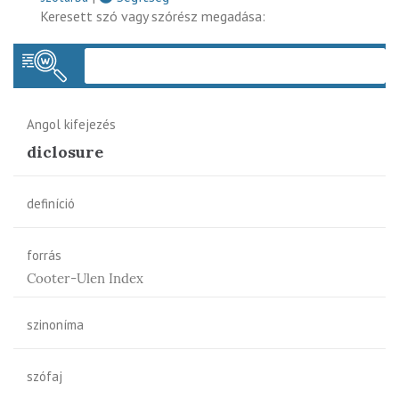
Keresett szó vagy szórész megadása:
Keres
Angol kifejezés
diclosure
definíció
forrás
Cooter-Ulen Index
szinoníma
szófaj