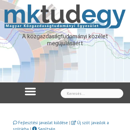
A közgazdaságtudományi közélet
megújulásáért
Whe
|
Fejlesztési javaslat küldése
Új szót javaslok a
|
Segítség
szótárba