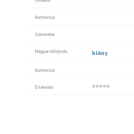
témakör
Kontextus
Szinoníma
Magyar kifejezés
hiány
Kontextus
Értékelés