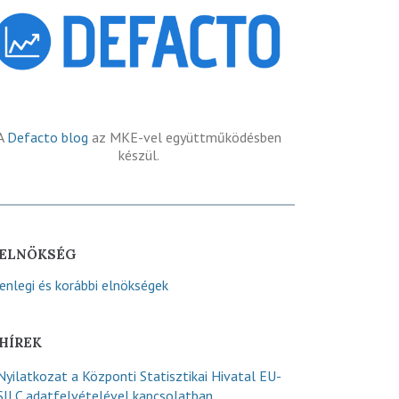
A
Defacto blog
az MKE-vel együttműködésben
készül.
ELNÖKSÉG
lenlegi és korábbi elnökségek
HÍREK
Nyilatkozat a Központi Statisztikai Hivatal EU-
SILC adatfelvételével kapcsolatban