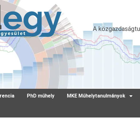
A közgazdaságtu
rencia
PhD műhely
MKE Műhelytanulmányok