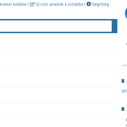
|
|
Segítség
javaslat küldése
Új szót javaslok a szótárba
Keres
Je