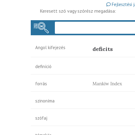
Fejlesztési 
Keresett szó vagy szórész megadása:
Angol kifejezés
deficits
definíció
forrás
Mankiw Index
szinoníma
szófaj