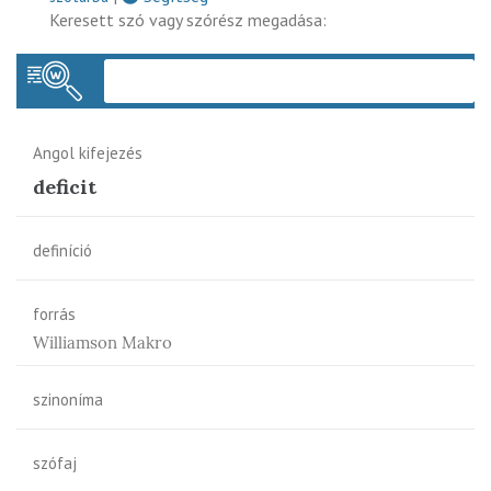
Keresett szó vagy szórész megadása:
Keres
Angol kifejezés
deficit
definíció
forrás
Williamson Makro
szinoníma
szófaj