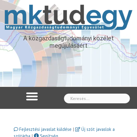
A közgazdaságtudományi közélet
megújulásáért
Whe
|
Fejlesztési javaslat küldése
Új szót javaslok a
|
Segítség
szótárba