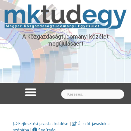
A közgazdaságtudományi közélet
megújulásáért
Whe
|
Fejlesztési javaslat küldése
Új szót javaslok a
|
Segítség
szótárba