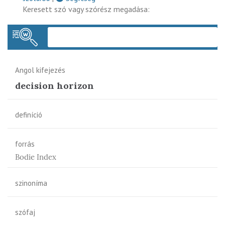
Keresett szó vagy szórész megadása:
Keres
Angol kifejezés
decision horizon
definíció
forrás
Bodie Index
szinoníma
szófaj