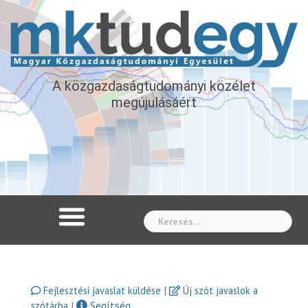
A közgazdaságtudományi közélet
megújulásáért
Whe
|
Fejlesztési javaslat küldése
Új szót javaslok a
|
Segítség
szótárba