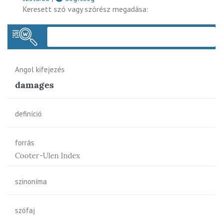
Keresett szó vagy szórész megadása:
Keres
Angol kifejezés
damages
definíció
forrás
Cooter-Ulen Index
szinoníma
szófaj