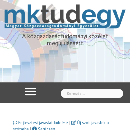
A közgazdaságtudományi közélet
megújulásáért
Whe
|
Fejlesztési javaslat küldése
Új szót javaslok a
|
Segítség
szótárba