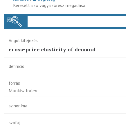
Keresett szó vagy szórész megadása:
Keres
Angol kifejezés
cross-price elasticity of demand
definíció
forrás
Mankiw Index
szinoníma
szófaj