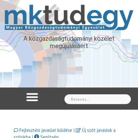
A közgazdaságtudományi közélet
megújulásáért
Whe
|
Fejlesztési javaslat küldése
Új szót javaslok a
|
Segítség
szótárba