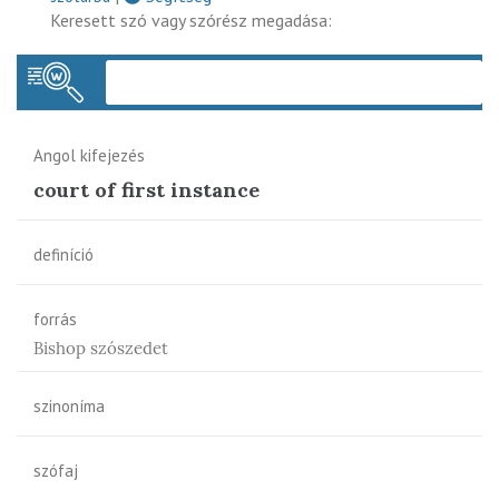
Keresett szó vagy szórész megadása:
Keres
Angol kifejezés
court of first instance
definíció
forrás
Bishop szószedet
szinoníma
szófaj