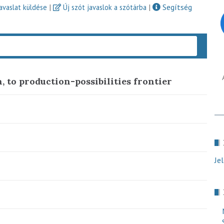
|
|
Segítség
javaslat küldése
Új szót javaslok a szótárba
Keres
, to production-possibilities frontier
Je