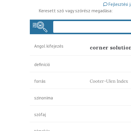
Fejlesztési 
Keresett szó vagy szórész megadása:
Angol kifejezés
corner solution
definíció
forrás
Cooter-Ulen Index
szinoníma
szófaj