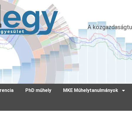
A közgazdaságtu
rencia
PhD műhely
MKE Műhelytanulmányok