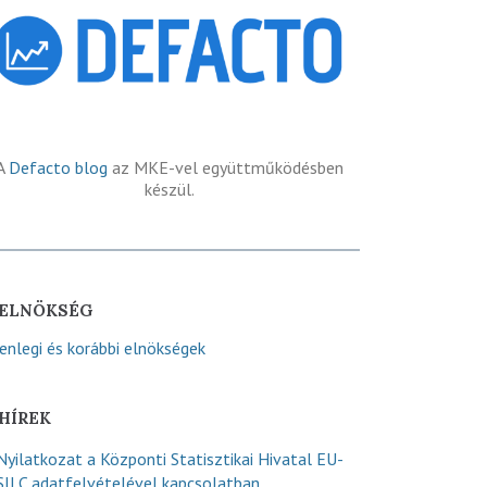
A
Defacto blog
az MKE-vel együttműködésben
készül.
ELNÖKSÉG
lenlegi és korábbi elnökségek
HÍREK
Nyilatkozat a Központi Statisztikai Hivatal EU-
SILC adatfelvételével kapcsolatban