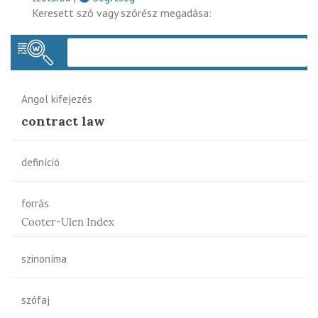
Keresett szó vagy szórész megadása:
Keres
Angol kifejezés
contract law
definíció
forrás
Cooter-Ulen Index
szinoníma
szófaj