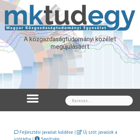
A közgazdaságtudományi közélet
megújulásáért
Whe
|
Fejlesztési javaslat küldése
Új szót javaslok a
|
Segítség
szótárba