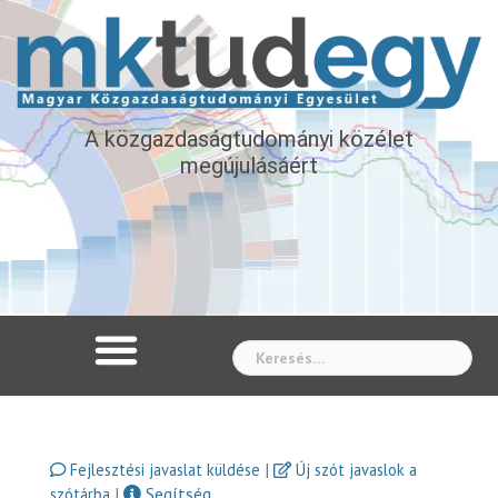
A közgazdaságtudományi közélet
megújulásáért
Whe
|
Fejlesztési javaslat küldése
Új szót javaslok a
|
Segítség
szótárba