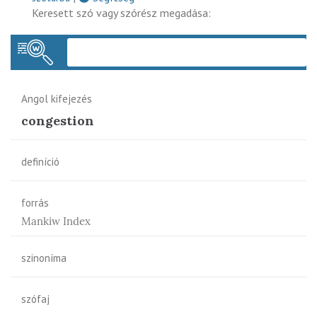
Keresett szó vagy szórész megadása:
Keres
Angol kifejezés
congestion
definíció
forrás
Mankiw Index
szinoníma
szófaj