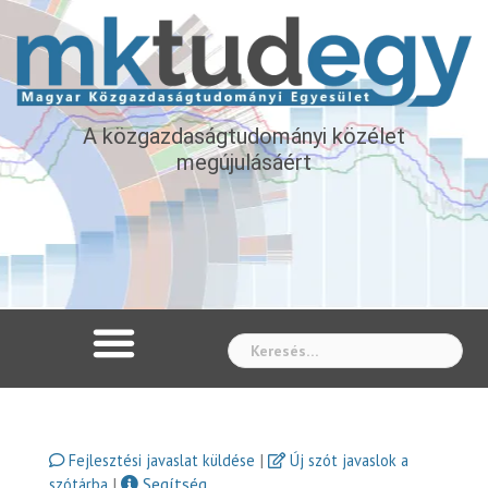
A közgazdaságtudományi közélet
megújulásáért
Whe
|
Fejlesztési javaslat küldése
Új szót javaslok a
|
Segítség
szótárba