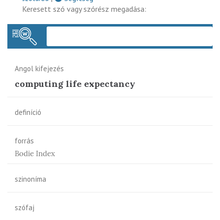
Keresett szó vagy szórész megadása:
Keres
Angol kifejezés
computing life expectancy
definíció
forrás
Bodie Index
szinoníma
szófaj