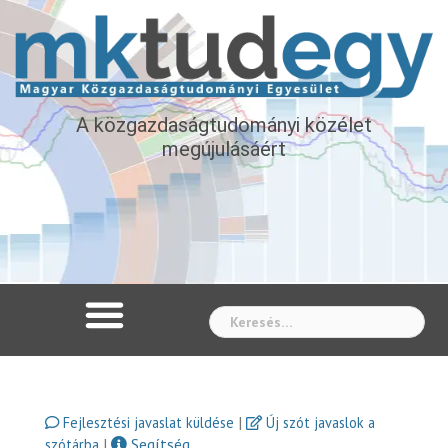
A közgazdaságtudományi közélet
megújulásáért
Whe
|
Fejlesztési javaslat küldése
Új szót javaslok a
|
Segítség
szótárba