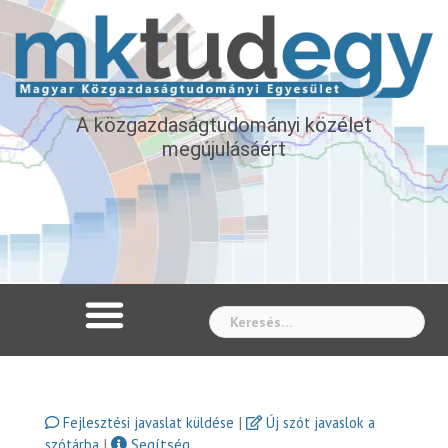
A közgazdaságtudományi közélet
megújulásáért
Whe
|
Fejlesztési javaslat küldése
Új szót javaslok a
|
Segítség
szótárba