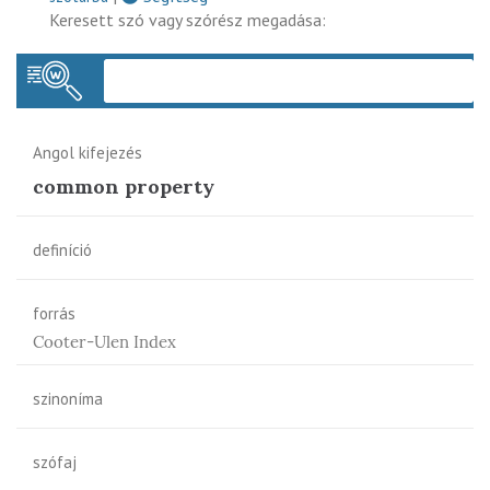
Keresett szó vagy szórész megadása:
Keres
Angol kifejezés
common property
definíció
forrás
Cooter-Ulen Index
szinoníma
szófaj