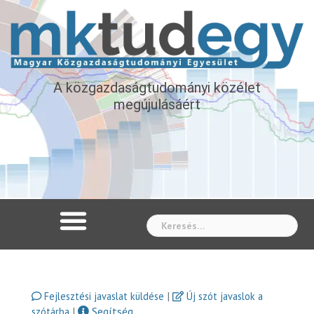
A közgazdaságtudományi közélet
megújulásáért
Whe
|
Fejlesztési javaslat küldése
Új szót javaslok a
|
Segítség
szótárba