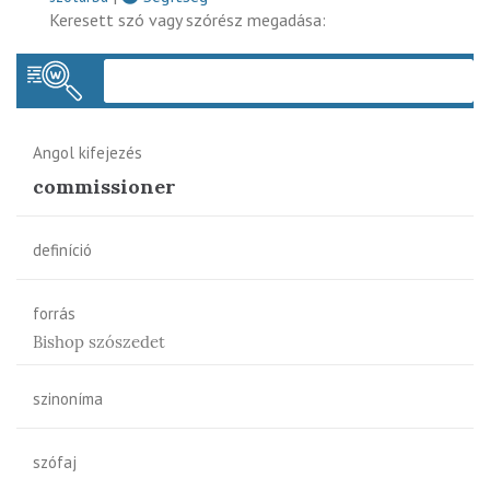
Keresett szó vagy szórész megadása:
Keres
Angol kifejezés
commissioner
definíció
forrás
Bishop szószedet
szinoníma
szófaj