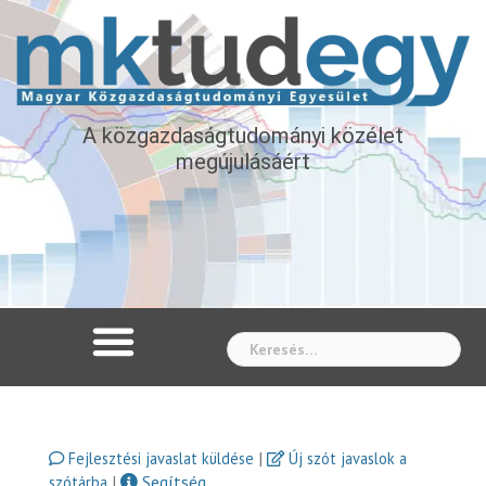
A közgazdaságtudományi közélet
megújulásáért
Whe
|
Fejlesztési javaslat küldése
Új szót javaslok a
|
Segítség
szótárba