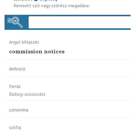
Keresett szó vagy szórész megadása:
Keres
Angol kifejezés
commission notices
definíció
forrás
Bishop szószedet
szinoníma
szófaj