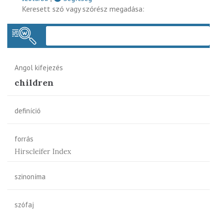
Keresett szó vagy szórész megadása:
Keres
Angol kifejezés
children
definíció
forrás
Hirscleifer Index
szinoníma
szófaj