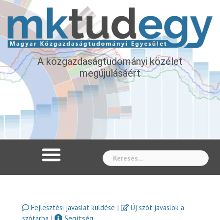
A közgazdaságtudományi közélet
megújulásáért
Whe
|
Fejlesztési javaslat küldése
Új szót javaslok a
|
Segítség
szótárba