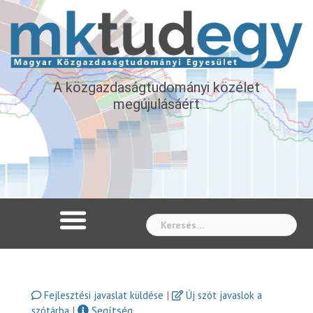
A közgazdaságtudományi közélet
megújulásáért
Whe
|
Fejlesztési javaslat küldése
Új szót javaslok a
|
Segítség
szótárba