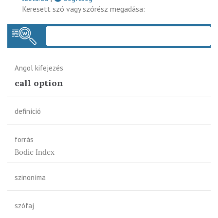
Keresett szó vagy szórész megadása:
Keres
Angol kifejezés
call option
definíció
forrás
Bodie Index
szinoníma
szófaj