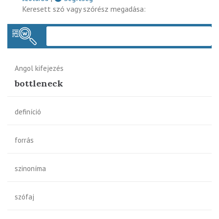
Keresett szó vagy szórész megadása:
Keres
Angol kifejezés
bottleneck
definíció
forrás
szinoníma
szófaj