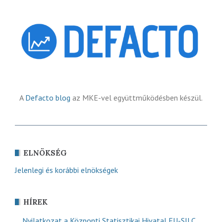
A
Defacto blog
az MKE-vel együttműködésben készül.
ELNÖKSÉG
Jelenlegi és korábbi elnökségek
HÍREK
Nyilatkozat a Központi Statisztikai Hivatal EU-SILC