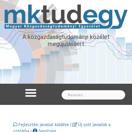
A közgazdaságtudományi közélet
megújulásáért
Whe
|
Fejlesztési javaslat küldése
Új szót javaslok a
|
Segítség
szótárba