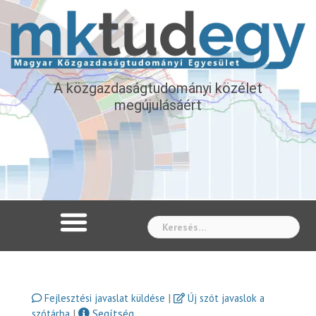
A közgazdaságtudományi közélet
megújulásáért
Whe
|
Fejlesztési javaslat küldése
Új szót javaslok a
|
Segítség
szótárba