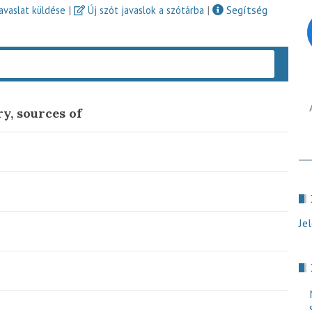
|
|
Segítség
javaslat küldése
Új szót javaslok a szótárba
Keres
ry, sources of
Je