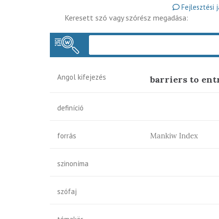
Fejlesztési 
Keresett szó vagy szórész megadása:
Angol kifejezés
barriers to ent
definíció
forrás
Mankiw Index
szinoníma
szófaj