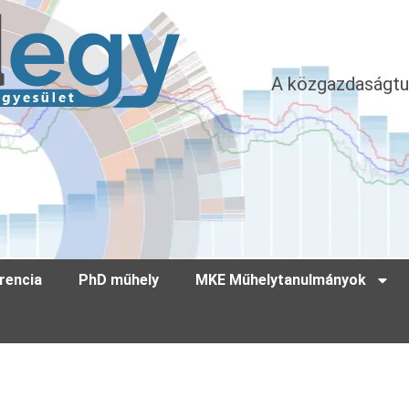
A közgazdaságtu
rencia
PhD műhely
MKE Műhelytanulmányok