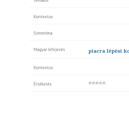
témakör
Kontextus
Szinoníma
Magyar kifejezés
piacra lépési ko
Kontextus
Értékelés