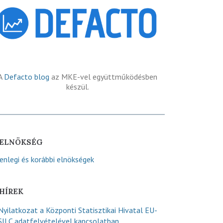
A
Defacto blog
az MKE-vel együttműködésben
készül.
ELNÖKSÉG
lenlegi és korábbi elnökségek
HÍREK
Nyilatkozat a Központi Statisztikai Hivatal EU-
SILC adatfelvételével kapcsolatban