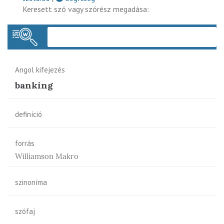
Keresett szó vagy szórész megadása:
Keres
Angol kifejezés
banking
definíció
forrás
Williamson Makro
szinoníma
szófaj