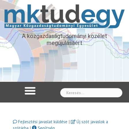
A közgazdaságtudományi közélet
megújulásáért
Whe
|
Fejlesztési javaslat küldése
Új szót javaslok a
|
Segítség
szótárba