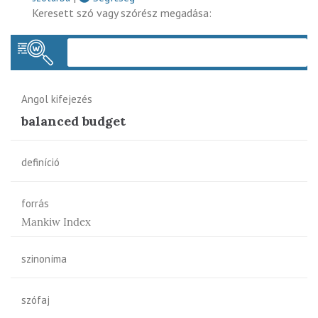
Keresett szó vagy szórész megadása:
Keres
Angol kifejezés
balanced budget
definíció
forrás
Mankiw Index
szinoníma
szófaj