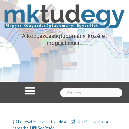
A közgazdaságtudományi közélet
megújulásáért
Whe
|
Fejlesztési javaslat küldése
Új szót javaslok a
|
Segítség
szótárba