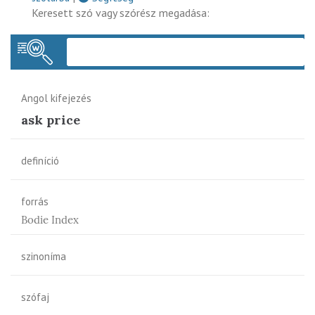
Keresett szó vagy szórész megadása:
Keres
Angol kifejezés
ask price
definíció
forrás
Bodie Index
szinoníma
szófaj