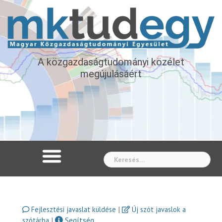
A közgazdaságtudományi közélet
megújulásáért
Whe
|
Fejlesztési javaslat küldése
Új szót javaslok a
|
Segítség
szótárba