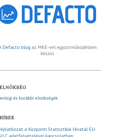
A
Defacto blog
az MKE-vel együttműködésben
készül.
ELNÖKSÉG
lenlegi és korábbi elnökségek
HÍREK
Nyilatkozat a Központi Statisztikai Hivatal EU-
SILC adatfelvételével kapcsolatban