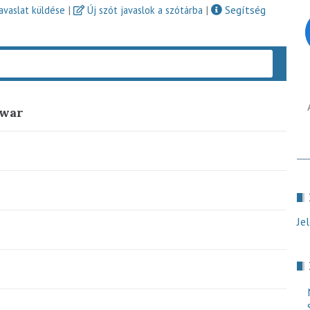
|
|
Segítség
javaslat küldése
Új szót javaslok a szótárba
Keres
 war
Je