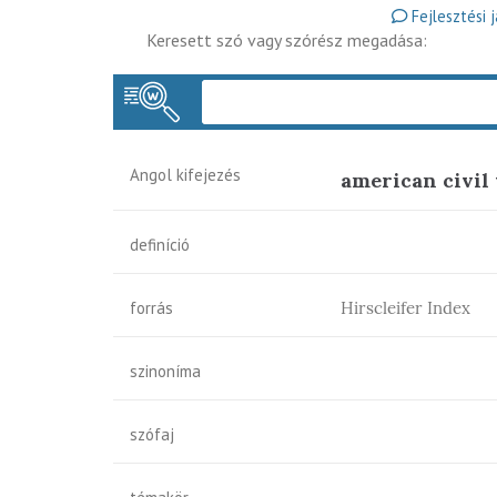
Fejlesztési 
Keresett szó vagy szórész megadása:
Angol kifejezés
american civil
definíció
forrás
Hirscleifer Index
szinoníma
szófaj