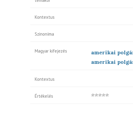
témakör
Kontextus
Szinoníma
Magyar kifejezés
amerikai polg
amerikai polg
Kontextus
Értékelés