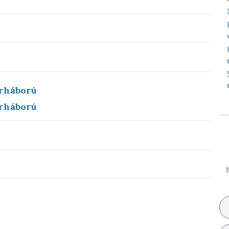
árháború
árháború