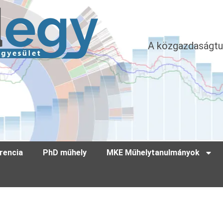
A közgazdaságtu
rencia
PhD műhely
MKE Műhelytanulmányok